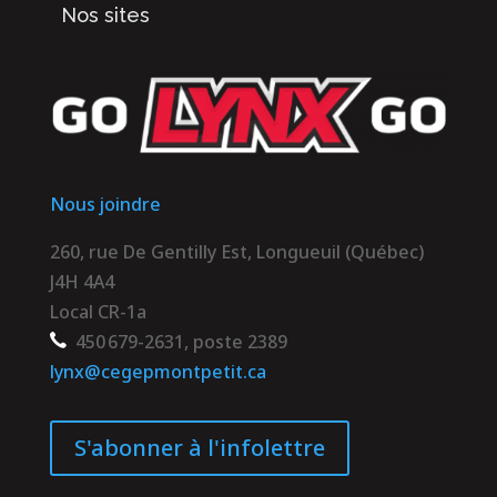
Nos sites
Nous joindre
260, rue De Gentilly Est, Longueuil (Québec)
J4H 4A4
Local CR-1a
450 679-2631, poste 2389
lynx@cegepmontpetit.ca
S'abonner à l'infolettre